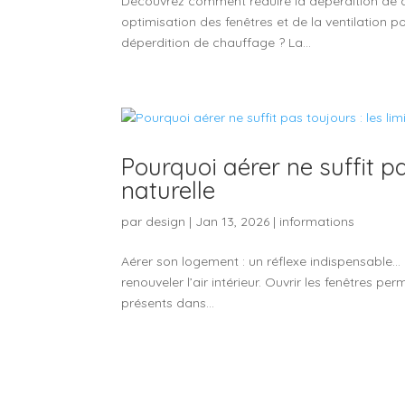
Découvrez comment réduire la déperdition de c
optimisation des fenêtres et de la ventilation p
déperdition de chauffage ? La...
Pourquoi aérer ne suffit pa
naturelle
par
design
|
Jan 13, 2026
|
informations
Aérer son logement : un réflexe indispensable… 
renouveler l’air intérieur. Ouvrir les fenêtres p
présents dans...