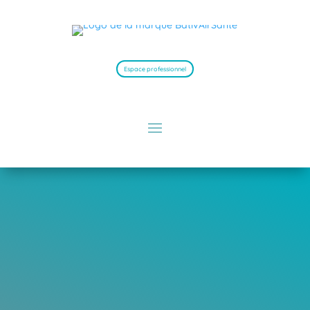
Espace professionnel
Aérer c’est bien, filtrer
c’est mieux !