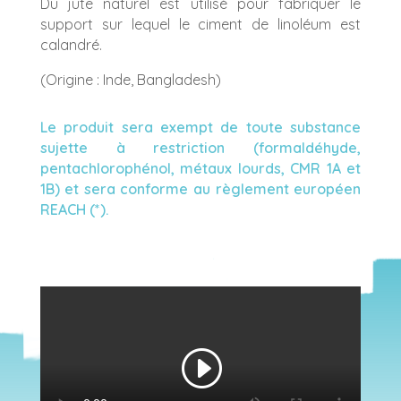
Du jute naturel est utilisé pour fabriquer le
support sur lequel le ciment de linoléum est
calandré.
(Origine : Inde, Bangladesh)
Le produit sera exempt de toute substance
sujette à restriction (formaldéhyde,
pentachlorophénol, métaux lourds, CMR 1A et
1B) et sera conforme au règlement européen
REACH (*).