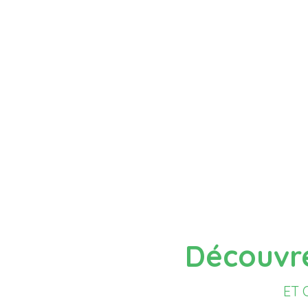
Loi Grenelle n°20
Obligation de la surveillance périodique de l
(QAI) dans certains établissements recevan
moyens d’aération et la campagne de
(formaldéhyde, benzène, et dioxyd
Source : Loi n » 2010-788 du 12
Découvre
ET 