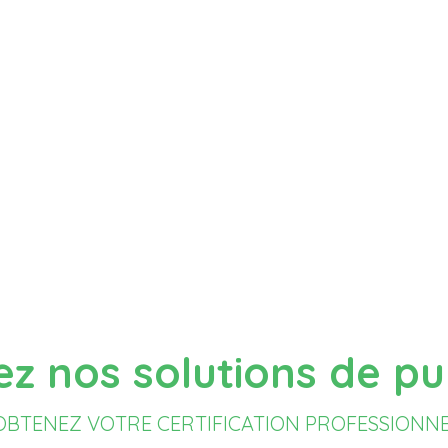
10-788
Co
Garantir un air sain, 
a qualité de l’air intérieur
t du public.
É
valuation des
Concentrations moyennes en
 mesures de polluants
dépasser 10 mg/
e de carbone (CO2)
Sou
 juillet 2010
z nos solutions de pur
OBTENEZ VOTRE CERTIFICATION PROFESSIONN