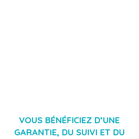
Présentation et mise en place d’un plan
d’action selon votre activité.
6
o
Des solutions adaptées à votre activité.
VOUS BÉNÉFICIEZ D’UNE
GARANTIE, DU SUIVI ET DU