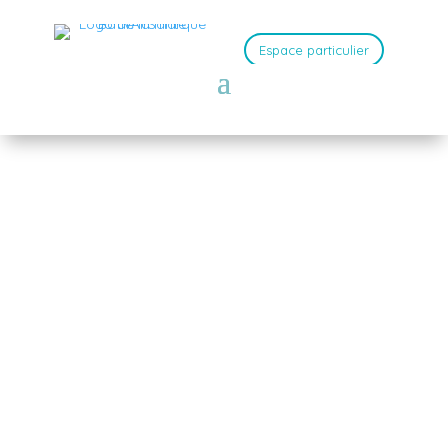
Espace particulier
Contactez-nous
Nos conseillers sont à votre service du
lundi au vendredi
de 8 h 30 à 17 h 30 et le samedi de 8 h 30